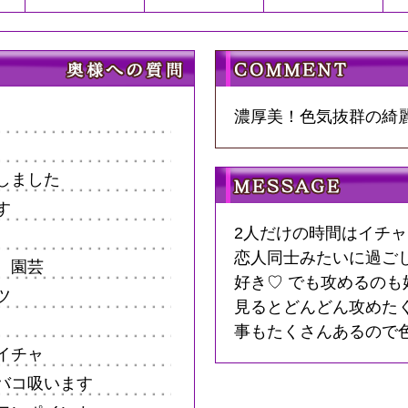
濃厚美！色気抜群の綺麗
しました
す
2人だけの時間はイチ
恋人同士みたいに過ご
、園芸
好き♡ でも攻めるのも
ツ
見るとどんどん攻めた
事もたくさんあるので色々教
イチャ
バコ吸います