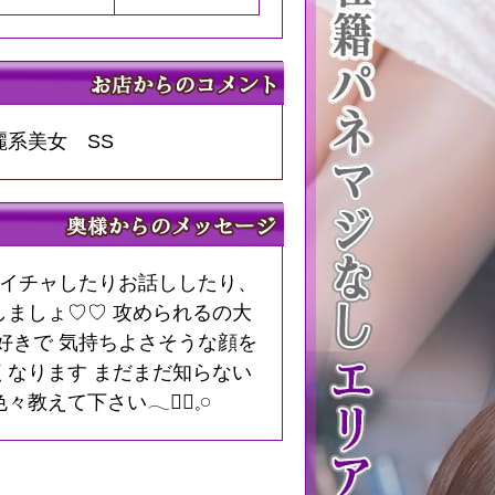
系美女 SS
ャイチャしたりお話ししたり、
しましょ♡♡ 攻められるの大
好きで 気持ちよさそうな顔を
くなります まだまだ知らない
えて下さい𓂃❁⃘𓈒𓏸