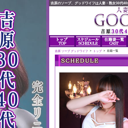
吉原のソープ、グッドワイフは人妻・熟女30代4
>
>
在籍一覧
吉原 ソープ グッドワイフ
トップ