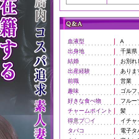
血液型
A
出身地
千葉県
結婚
お別れ
出産経験
ありま
前職
営業
趣味
ゴルフ
好きな食べ物
フルー
チャームポイント
髪
得意プ〇イ
イチャ
タバコ
電子タ