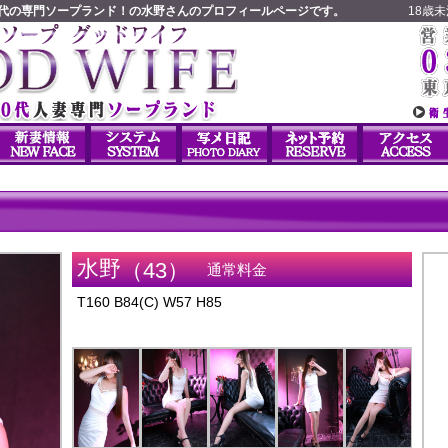
0代の専門ソープランド！の水野さんのプロフィールページです。
18歳
水野
（43）
通常料金
T160
B84(C)
W57
H85